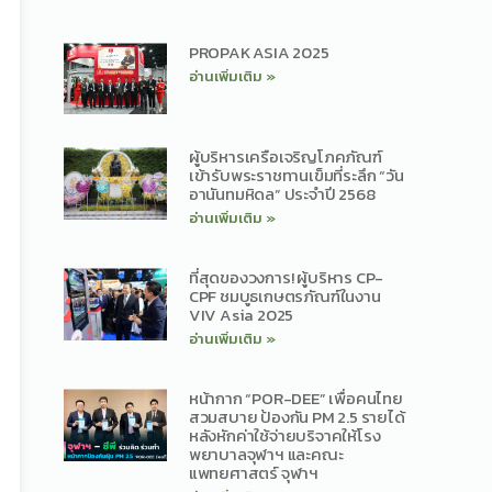
PROPAK ASIA 2025
อ่านเพิ่มเติม »
ผู้บริหารเครือเจริญโภคภัณฑ์
เข้ารับพระราชทานเข็มที่ระลึก “วัน
อานันทมหิดล” ประจำปี 2568
อ่านเพิ่มเติม »
ที่สุดของวงการ! ผู้บริหาร CP-
CPF ชมบูธเกษตรภัณฑ์ในงาน
VIV Asia 2025
อ่านเพิ่มเติม »
หน้ากาก “POR-DEE” เพื่อคนไทย
สวมสบาย ป้องกัน PM 2.5 รายได้
หลังหักค่าใช้จ่ายบริจาคให้โรง
พยาบาลจุฬาฯ และคณะ
แพทยศาสตร์ จุฬาฯ