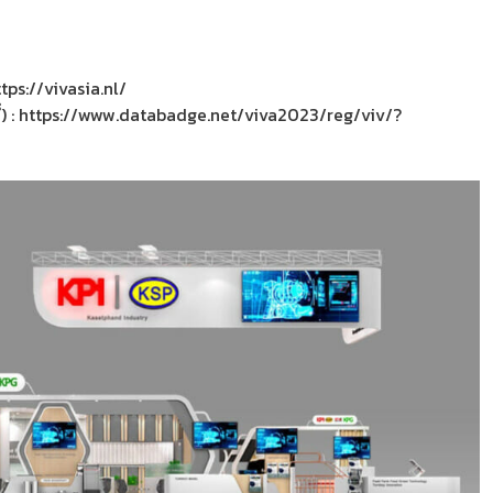
tps://vivasia.nl/
้ที่) : https://www.databadge.net/viva2023/reg/viv/?