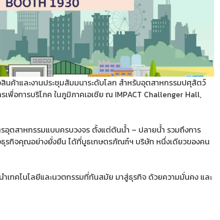
นค้าและงานประชุมสัมมนาระดับโลก สำหรับอุตสาหกรรมปศุสัตว์
หารเพื่อการบริโภค ในภูมิภาคเอเชีย ณ IMPACT Challenger Hall,
ตรอุตสาหกรรมแบบครบวงจร ตั้งแต่ต้นน้ำ – ปลายน้ำ รวมถึงการ
รกิจคุณอย่างยั่งยืน ได้ที่บูธเกษตรภัณฑ์ฯ บริษัท หนึ่งเดียวของคน
นำเทคโนโลยีและนวตกรรมที่ทันสมัย มาสู่ธุรกิจ ด้วยความมั่นคง และ