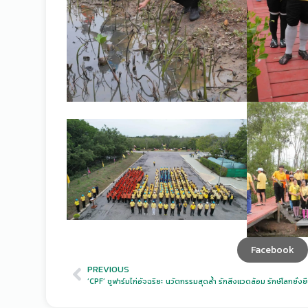
Facebook
PREVIOUS
‘CPF’ ชูฟาร์มไก่อัจฉริยะ นวัตกรรมสุดล้ำ รักสิ่งแวดล้อม รักษ์โลกยั่งยื