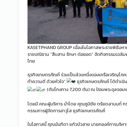
KASETPHAND GROUP เนื่องในโอกาสพระราชพิธีมหา
ราชปณิธาน “สืบสาน รักษา ต่อยอด” จัดกิจกรรมเฉลิ
ไทย
ธุรกิจเกษตรภัณฑ์ ร่วมเป็นส่วนหนึ่งของเครือเจริญโ
ทำความดี ด้วยหัวใจ”
ธุรกิจเกษตรภัณฑ์ ได้ดำเน
(ต้นโกงกาง 7,200 ต้น) ณ ป้อมพระจุลจอมเ
โดยมี คณะผู้บริหาร นำโดย คุณภูมิชัย ตรัยดลานนท์ กร
กรรมการผู้จัดการอาวุโส ธุรกิจเกษตรภัณฑ์
ในโอกาสนี้ คุณนันทิดา แก้วบัวสาย นายกองค์การบริห