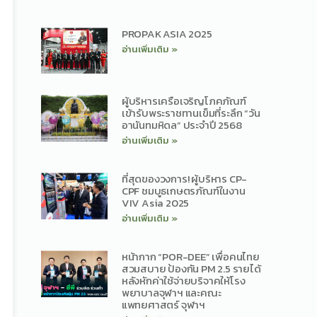
PROPAK ASIA 2025
อ่านเพิ่มเติม »
ผู้บริหารเครือเจริญโภคภัณฑ์
เข้ารับพระราชทานเข็มที่ระลึก “วัน
อานันทมหิดล” ประจำปี 2568
อ่านเพิ่มเติม »
ที่สุดของวงการ! ผู้บริหาร CP-
CPF ชมบูธเกษตรภัณฑ์ในงาน
VIV Asia 2025
อ่านเพิ่มเติม »
หน้ากาก “POR-DEE” เพื่อคนไทย
สวมสบาย ป้องกัน PM 2.5 รายได้
หลังหักค่าใช้จ่ายบริจาคให้โรง
พยาบาลจุฬาฯ และคณะ
แพทยศาสตร์ จุฬาฯ