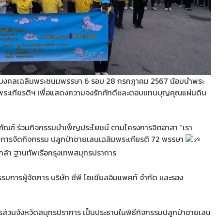
มงคลเฉลิมพระชนมพรรษา 6 รอบ 28 กรกฎาคม 2567 น้อมนำพระ
มพระเกียรติฯ เพื่อแสดงความจงรักภักดีและตอบแทนบุญคุณแผ่นดิน
ภคภัณฑ์ ร่วมกิจกรรมบำเพ็ญประโยชน์ ตามโครงการจิตอาสา “เรา
ินการจัดกิจกรรม ปลูกป่าชายเลนเฉลิมพระเกียรติ 72 พรรษา
กล้า ฐานทัพเรือกรุงเทพสมุทรปราการ
รมการผู้จัดการ บริษัท ซีพี โซเชียลอิมแพคท์ จำกัด และรอง
ารส่วนจังหวัดสมุทรปราการ เป็นประธานในพิธีกิจกรรมปลูกป่าชายเลน