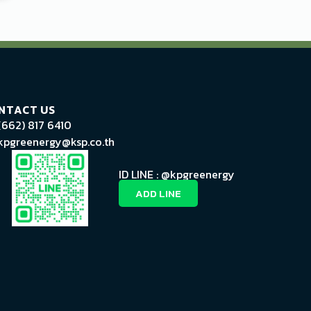
NTACT US
(662) 817 6410
kpgreenergy@ksp.co.th
ID LINE : @kpgreenergy
ADD LINE